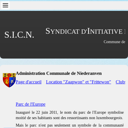
S
I
YNDICAT D'
NITIATIVE 
S.I.C.N.
Commune de 
Administration Communale de Niederanven
Page d'accueil
Location "Zaapwon" et "Frittewon"
Clubs 
Parc de l'Europe
I
nauguré le 22 juin 2011, le nom du parc de l'Europe symbolise l
moitié de ses habitants sont des ressortissants non luxembourgeois.
Mais le parc n'est pas seulement un symbole de la communauté de 